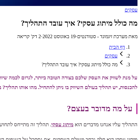
עסקים
מה כולל מיתוג עסקי? איך עובד התהליך?
מאת
מערכת זיגמונד - סטודנטים
·
19 באוגוסט 2022
·
2
דק' קריאה
דף הבית
עסקים
מה כולל מיתוג עסקי? איך עובד התהליך?
על מנת לשווק את העסק שלכם בצורה הטובה ביותר, לגרום לכמה שיות
להכנסות, יש תהליך בעולם השיווק בו ניתן להתחיל. מהו אותו תהליך? בו
על מה מדובר בעצם?
התהליך עליו אנחנו מדברים הוא
מיתוג עסקי
. תהליך זה מתייחס לתחוש
מיתוג עסקי הוא חלק נרחב מעולם העסקים. אם נסתכל על הענפים השונ