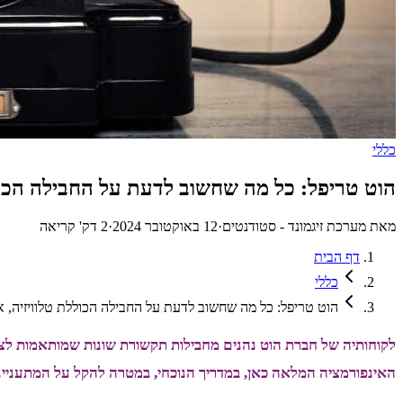
כללי
הוט טריפל: כל מה שחשוב לדעת על החבילה הכולל
מאת
מערכת זיגמונד - סטודנטים
·
12 באוקטובר 2024
·
2
דק' קריאה
דף הבית
כללי
הוט טריפל: כל מה שחשוב לדעת על החבילה הכוללת טלוויזיה, א
לקוחותיה של חברת הוט נהנים מחבילות תקשורת שונות שמותאמות לצר
האינפורמציה המלאה כאן, במדריך הנוכחי, במטרה להקל על המתעניינ