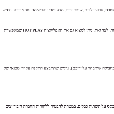
פורט, ערוצי ילדים, שפות זרות, מדע וטבע והרשימה עוד ארוכה. נדגיש
אלה מאפשרות להכיר בחברה הישראלית על כל גווניה. סביר להניח ששמעתם לא פעם על הסדרות הללו שחלקן אפילו נמכרו לחברות בין לאומיות. לצד זאת, ניתן למצוא גם את האפליקציה HOT PLAY שמאפשרת
מגלישה עד 500 מגה בייט (כאמור, מהירות הגלישה תלויה בחבילה שתיבחר על ידיכם). נדגיש שתתבצע התקנה על ידי טכנאי של
 מתבסס על תשתית כבלים, במטרה להבטיח ללקוחות החברה חיבור יציב